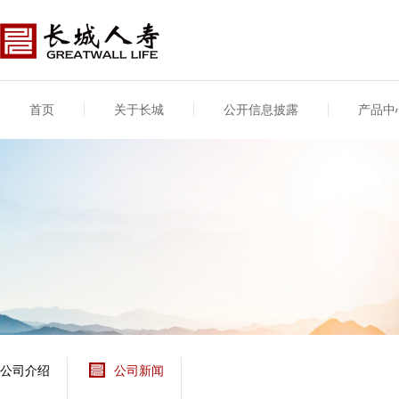
首页
关于长城
公开信息披露
产品中
公司介绍
基本信息
公司新闻
年度信息
供应商登录
专项信息
公司简介
公司概况
公司新闻
年度信息披露报告
供应商登录/注册
关联交易
股东介绍
公司治理概要
媒体报道
年度社会责任信息
股东股权
董事长致辞
产品基本信息
公司公告
偿付能力
企业文化
产品公告
7·8全国保险公众宣传
资金运用
荣誉与奖项
日
新型产品
保险宣传片
个人短期健康保险
大事记
意外险业务经营情况
分支机构
分红险产品红利实现
风险管理
红利和生存金累积利
公司介绍
公司新闻
保单贷款利率
其他计算利率