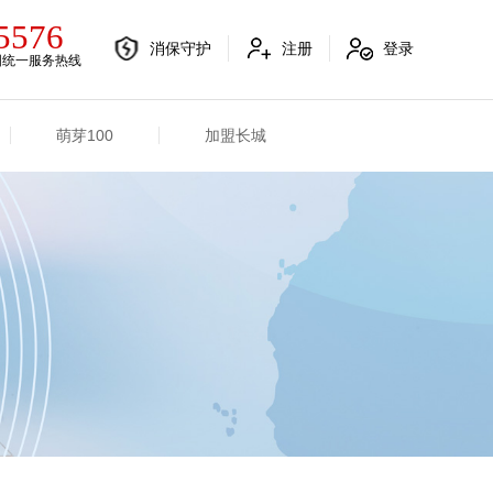
5576
消保守护
注册
登录
国统一服务热线
萌芽100
加盟长城
电销融合信息
其他信息
电销渠道信息
业务概况
产品信息
招标信息
分支机构