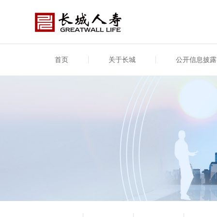
首页
关于长城
公开信息披露
公司介绍
基本信息
公司新闻
年度信息
供应
专项
公司简介
公司概况
公司新闻
年度信息披露报告
供应
关联
股东介绍
公司治理概要
媒体报道
年度社会责任信息
股东
董事长致辞
产品基本信息
公司公告
偿付
企业文化
产品公告
7·8全国保险公众宣传日
资金
荣誉与奖项
新型
保险宣传片
个人
大事记
意外
分支机构
分红
风险管理
红利
保单
其他