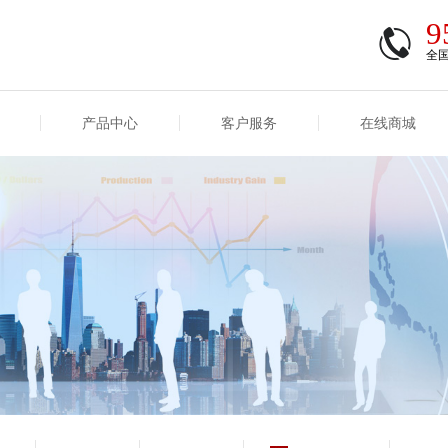
9
全
产品中心
客户服务
在线商城
商登录
信息
重大事项信息
互联网保险信息
商登录/注册
交易
重大事项
公司基本信息
股权
合作机构
能力
互联网产品信息
运用
保全和理赔
产品
客户服务及消费者投诉
短期健康保险
经营变化情况
险业务经营情况
其他信息
险产品红利实现率
和生存金累积利率
贷款利率
计算利率