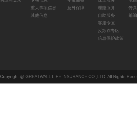
供应商登录
专项信息
年金储蓄
保全服务
电话：
重大事项信息
意外保障
理赔服务
传真：
其他信息
自助服务
邮编
客服专区
反欺诈专区
信息保护政策
Copyright @ GREATWALL LIFE INSURANCE CO.,LTD. All Rig