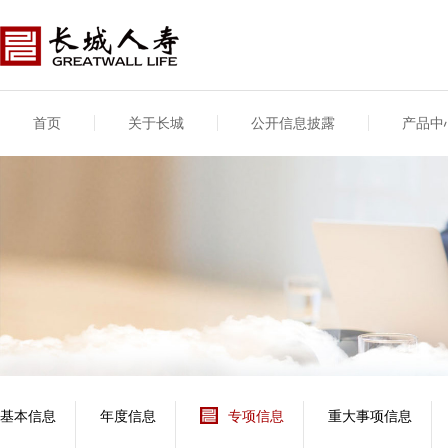
首页
关于长城
公开信息披露
产品中
公司介绍
基本信息
公司新闻
年度信息
供应商登录
专项信息
公司简介
公司概况
公司新闻
年度信息披露报告
供应商登录/注册
关联交易
股东介绍
公司治理概要
媒体报道
年度社会责任信息
股东股权
董事长致辞
产品基本信息
公司公告
偿付能力
企业文化
产品公告
7·8全国保险公众宣传
资金运用
荣誉与奖项
日
新型产品
保险宣传片
个人短期健康保险
大事记
意外险业务经营情况
分支机构
分红险产品红利实现
风险管理
红利和生存金累积利
基本信息
年度信息
专项信息
重大事项信息
保单贷款利率
其他计算利率